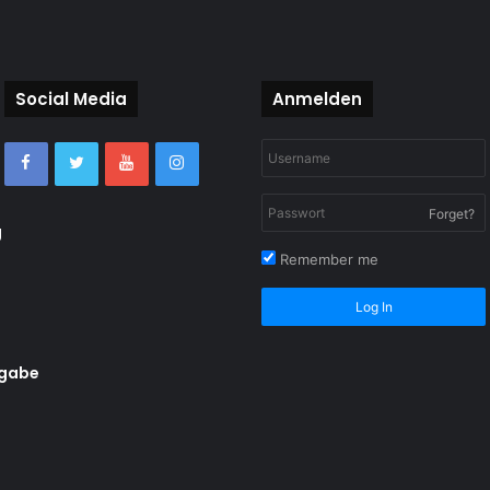
Social Media
Anmelden
Forget?
g
Remember me
Log In
rgabe