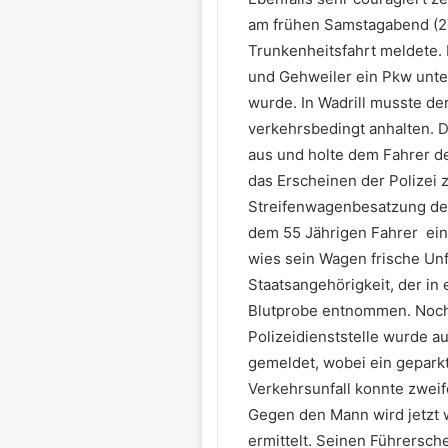
am frühen Samstagabend (27
Trunkenheitsfahrt meldete.
und Gehweiler ein Pkw unter
wurde. In Wadrill musste de
verkehrsbedingt anhalten. D
aus und holte dem Fahrer de
das Erscheinen der Polizei z
Streifenwagenbesatzung der 
dem 55 Jährigen Fahrer eine
wies sein Wagen frische Un
Staatsangehörigkeit, der in
Blutprobe entnommen. Noch
Polizeidienststelle wurde a
gemeldet, wobei ein gepark
Verkehrsunfall konnte zwei
Gegen den Mann wird jetzt 
ermittelt. Seinen Führersche