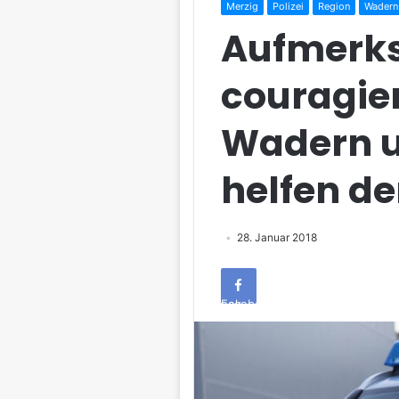
Merzig
Polizei
Region
Wadern
Aufmerk
couragier
Wadern u
helfen der
28. Januar 2018
Facebook