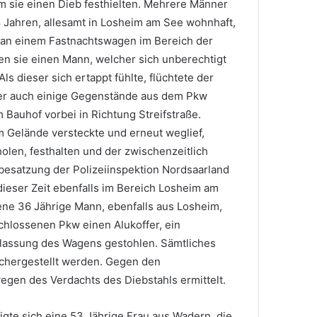
 sie einen Dieb festhielten. Mehrere Männer
 Jahren, allesamt in Losheim am See wohnhaft,
 an einem Fastnachtswagen im Bereich der
en sie einen Mann, welcher sich unberechtigt
Als dieser sich ertappt fühlte, flüchtete der
r auch einige Gegenstände aus dem Pkw
 Bauhof vorbei in Richtung Streifstraße.
m Gelände versteckte und erneut weglief,
olen, festhalten und der zwischenzeitlich
besatzung der Polizeiinspektion Nordsaarland
ieser Zeit ebenfalls im Bereich Losheim am
tene 36 Jährige Mann, ebenfalls aus Losheim,
chlossenen Pkw einen Alukoffer, ein
ulassung des Wagens gestohlen. Sämtliches
ichergestellt werden. Gegen den
wegen des Verdachts des Diebstahls ermittelt.
igte sich eine 53 Jährige Frau aus Wadern, die