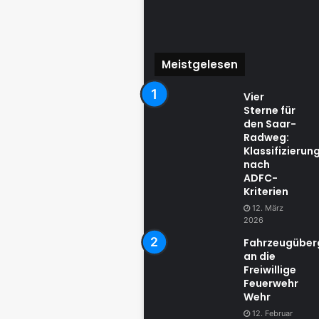
Meistgelesen
Vier
Sterne für
den Saar-
Radweg:
Klassifizierun
nach
ADFC-
Kriterien
12. März
2026
Fahrzeugübe
an die
Freiwillige
Feuerwehr
Wehr
12. Februar