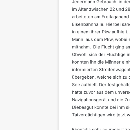
Jedermann Gebrauch, in dem
im Alter zwischen 22 und 28
arbeiteten am Freitagabend
Eisenbahnhalle. Hierbei sah
in einem ihrer Pkw aufhielt. 
Mann aus dem Pkw, wobei e
mitnahm. Die Flucht ging am
Obwohl sich der Flüchtige i
konnten ihn die Männer einh
informierten Streifenwagen
übergeben, welche sich zu d
See aufhielt. Der festgehal
hatte zuvor aus dem unvers
Navigationsgerät und die Z
Diebesgut konnte bei ihm s
Tatverdächtigen wird jetzt 
Ebenfalls sehr couragiert ze