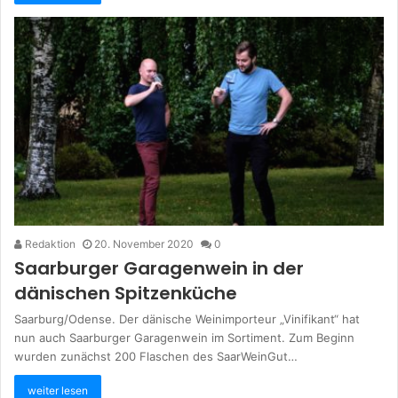
Redaktion
20. November 2020
0
Saarburger Garagenwein in der
dänischen Spitzenküche
Saarburg/Odense. Der dänische Weinimporteur „Vinifikant“ hat
nun auch Saarburger Garagenwein im Sortiment. Zum Beginn
wurden zunächst 200 Flaschen des SaarWeinGut…
weiter lesen