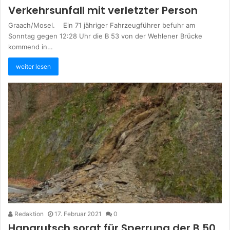
Verkehrsunfall mit verletzter Person
Graach/Mosel. Ein 71 jähriger Fahrzeugführer befuhr am
Sonntag gegen 12:28 Uhr die B 53 von der Wehlener Brücke
kommend in…
weiter lesen
Redaktion
17. Februar 2021
0
Hangrutsch sorgt für Sperrung der B 50