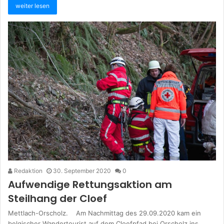
weiter lesen
Redaktion
30. September 2020
0
Aufwendige Rettungsaktion am
Steilhang der Cloef
Mettlach-Orscholz. Am Nachmittag des 29.09.2020 kam ein
belgischer Wandertourist auf dem Cloefpfad bei Orscholz ins