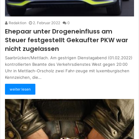
Redaktion
2. Februar 2022
0
Ehepaar unter Drogeneinfluss am
Steuer festgestellt Gekaufter PKW war
nicht zugelassen
Saarbrücken/Mettlach. Am gestrigen Dienstagabend (01.02.2022)
kontrollierten Beamte des Verkehrsdienstes West gegen 20:00
Uhr in Mettlach-Orscholz zwei Fahr-zeuge mit luxemburgischen
Kennzeichen, die…
weiter lesen