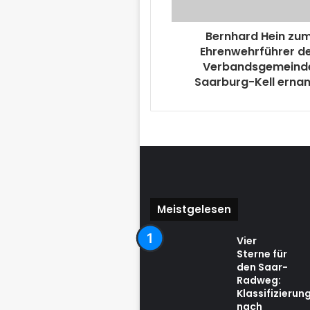
Bernhard Hein zu
Ehrenwehrführer d
Verbandsgemeind
Saarburg-Kell erna
Meistgelesen
Vier
Sterne für
den Saar-
Radweg:
Klassifizierun
nach