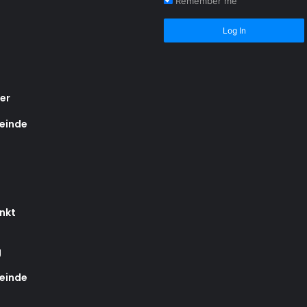
Remember me
Log In
er
einde
nkt
g
einde