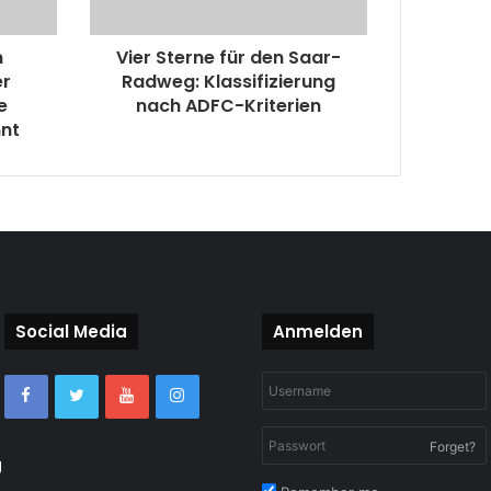
m
Vier Sterne für den Saar-
er
Radweg: Klassifizierung
e
nach ADFC-Kriterien
nnt
Social Media
Anmelden
Forget?
g