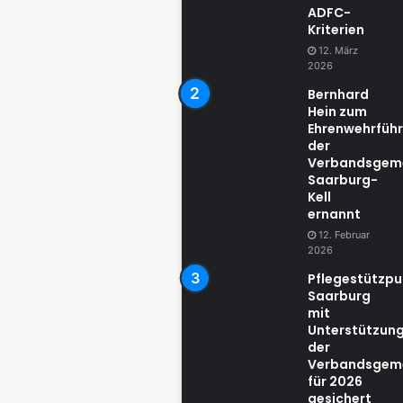
ADFC-
Kriterien
12. März
2026
Bernhard
Hein zum
Ehrenwehrführ
der
Verbandsgem
Saarburg-
Kell
ernannt
12. Februar
2026
Pflegestützpu
Saarburg
mit
Unterstützun
der
Verbandsgem
für 2026
gesichert