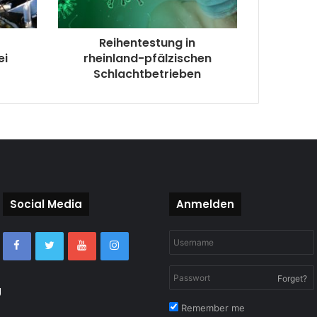
Reihentestung in
ei
rheinland-pfälzischen
Schlachtbetrieben
Social Media
Anmelden
Forget?
g
Remember me