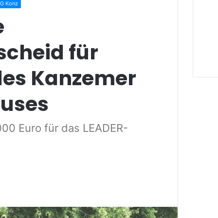
G Konz
e
scheid für
des Kanzemer
uses
000 Euro für das LEADER-