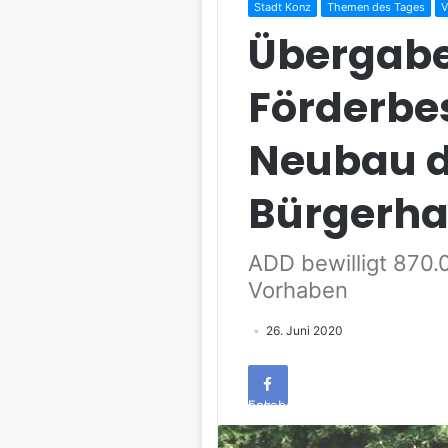
Stadt Konz
Themen des Tages
V
Übergab
Förderbe
Neubau 
Bürgerha
ADD bewilligt 870.
Vorhaben
26. Juni 2020
Facebook