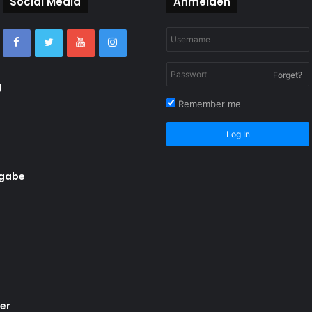
Social Media
Anmelden
Forget?
g
Remember me
Log In
rgabe
er