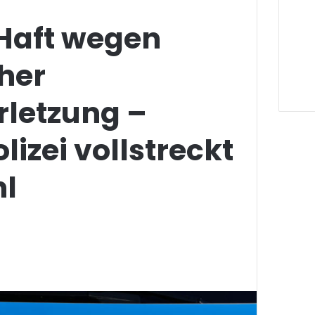
 Haft wegen
her
rletzung –
izei vollstreckt
hl