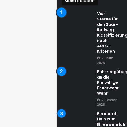
Meistgelesen
Vier
Sterne für
den Saar-
Radweg:
Klassifizierun
nach
ADFC-
Kriterien
12. März
2026
Fahrzeugübe
an die
Freiwillige
Feuerwehr
Wehr
12. Februar
2026
Bernhard
Hein zum
Ehrenwehrführ