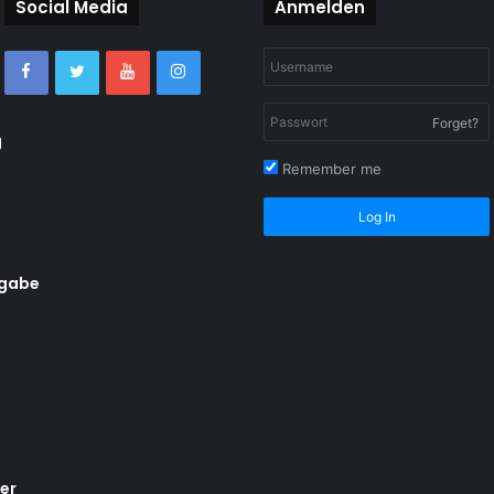
Social Media
Anmelden
Forget?
g
Remember me
Log In
rgabe
er