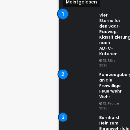
Meistgelesen
Vier
Sterne für
den Saar-
Radweg:
Klassifizierun
nach
ADFC-
Kriterien
12. März
2026
Fahrzeugübe
an die
Freiwillige
Feuerwehr
Wehr
12. Februar
2026
Bernhard
Hein zum
Ehrenwehrführ