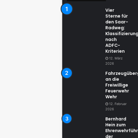
Vier
Sterne für
den Saar-
Radweg:
Klassifizierun
nach
ADFC-
Kriterien
12. März
2026
Fahrzeugübe
an die
Freiwillige
Feuerwehr
Wehr
12. Februar
2026
Bernhard
Hein zum
Ehrenwehrführ
der