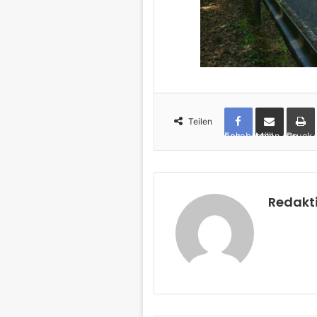
Teilen
Facebook
per Mail teilen
Drucken
Redakt