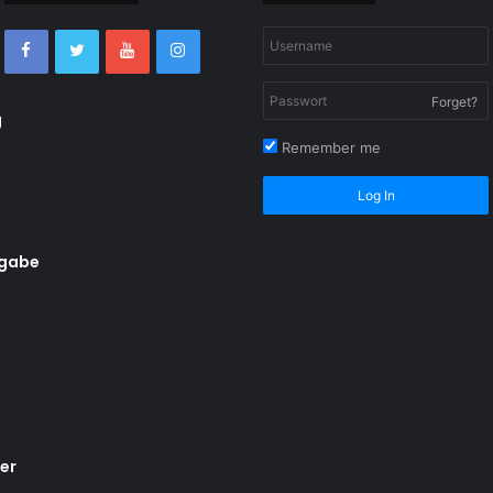
Forget?
g
Remember me
Log In
rgabe
er