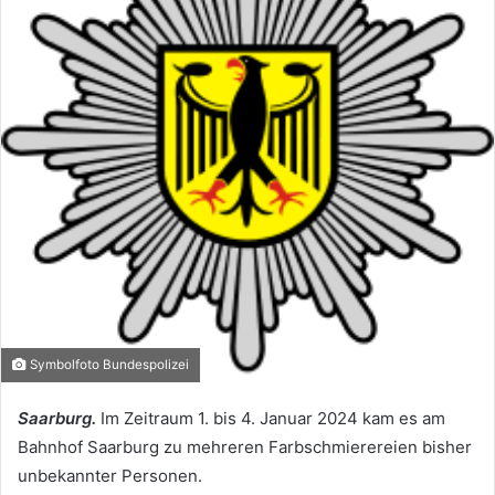
Symbolfoto Bundespolizei
Saarburg.
Im Zeitraum 1. bis 4. Januar 2024 kam es am
Bahnhof Saarburg zu mehreren Farbschmierereien bisher
unbekannter Personen.