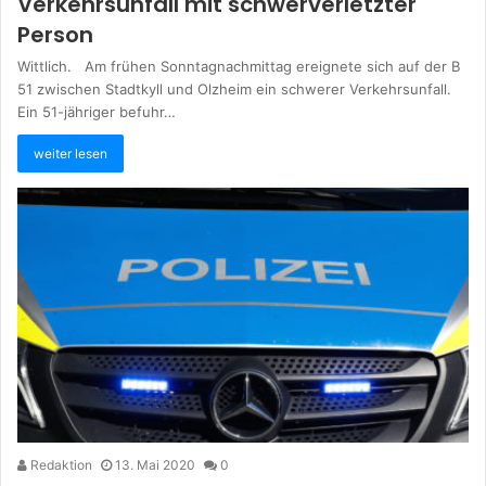
Verkehrsunfall mit schwerverletzter
Person
Wittlich. Am frühen Sonntagnachmittag ereignete sich auf der B
51 zwischen Stadtkyll und Olzheim ein schwerer Verkehrsunfall.
Ein 51-jähriger befuhr…
weiter lesen
Redaktion
13. Mai 2020
0