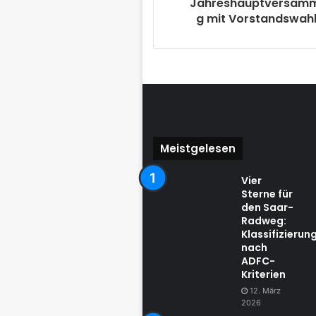
Jahreshauptversam
g mit Vorstandswah
Meistgelesen
Vier
Sterne für
den Saar-
Radweg:
Klassifizierun
nach
ADFC-
Kriterien
12. März
2026