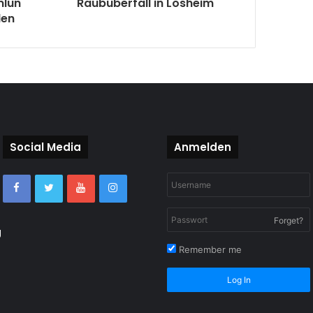
mlun
Raubüberfall in Losheim
len
Social Media
Anmelden
Forget?
g
Remember me
Log In