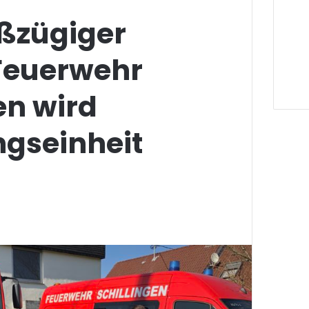
ßzügiger
Feuerwehr
en wird
ngseinheit