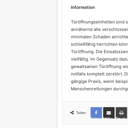
Information
Türöffnungseinheiten sind s
annähernd alle verschlosse
minimalen Schaden anricht
schließfähig herrichten kön
Türöffnung. Die Einsatzszen
vielfältig. Im Gegensatz daz
gewaltsamen Türöffnung wir
notfalls komplett zerstört.
gängige Praxis, wenn beisp
Menschenrettungen durchg
Teilen
Facebook
per Mail teilen
Drucken