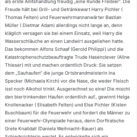
als erste Amtshandlung freudig „eine Runde Freibier“. Die
Freude hält bei Grill- und Getränkewart Harry Pichler (
Thomas Felten) und Feuerwehrmannanwärter Bastian
Müller ( Dietmar Adam) allerdings nicht lange an, denn
kläglich versagen sie bei einem Einsatz, weil Harry die
Wasserschläuche an einen Landwirt ausgeliehen hatte.
Das bekommen Alfons Schaaf (Gerold Philippi) und die
Katastrophenschutzbeauftragte Trude Hasenclever (Aline
Thieser) mit und machen ordentlich Druck: Sie setzen
dem „Sauhaufen“ die junge Ortsbrandmeisterin Ina
Specker (Michaela Kirch) vor die Nase, die weder Fleisch
isst noch Alkohol trinkt. Ausgerechnet so eine! Die mischt
den biertrinkenden Haufen ordentlich auf., gewinnt Helga
Knollenacker ( Elisabeth Felten) und Else Pichler (Kisten
Buschbaum) für die Feuerwehr und fordert die Männer zu
einer Feuerwehr-Olympiade heraus, denn Dorftratsche
Grete Knalldall (Daniela Weihnacht-Bauer) als
Schiedsrichterin wertet. Es entwickelte sich ein