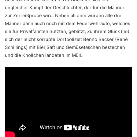
ungleicher Kampf der Geschlechter, der für die Männer
zur Zerreißprobe wird. Neben all dem wurden alle drei
Männer dann auch noch mit dem Feuerwehrauto, welches
sie für Privatfahrten nutzten, geblitzt, Zu ihrem Glück ließ
sich der leicht korrupte Dorfpolizist Benno Becker (René
Schillings) mit Bier,Saft und Gemüsetaschen bestechen
und die Knöllchen landeten im Müll.