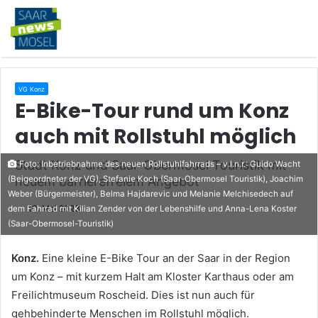
VG Konz
E-Bike-Tour rund um Konz
auch mit Rollstuhl möglich
Stadt Konz und Saar-Obermosel Touristik mit
Foto: Inbetriebnahme des neuen Rollstuhlfahrrads – v.l.n.r.: Guido Wacht
(Beigeordneter der VG), Stefanie Koch (Saar-Obermosel Touristik), Joachim
neuem barrierefreiem Angebot
Weber (Bürgermeister), Belma Hajdarevic und Melanie Melchisedech auf
10. Mai 2023
dem Fahrrad mit Kilian Zender von der Lebenshilfe und Anna-Lena Koster
(Saar-Obermosel-Touristik)
Konz.
Eine kleine E-Bike Tour an der Saar in der Region
um Konz – mit kurzem Halt am Kloster Karthaus oder am
Freilichtmuseum Roscheid. Dies ist nun auch für
gehbehinderte Menschen im Rollstuhl möglich.