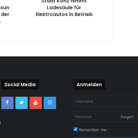
Stadt Konz nimmt
ssun
Ladesäule für
n der
Elektroautos in Betrieb
.
Social Media
Anmelden
Forget?
g
Remember me