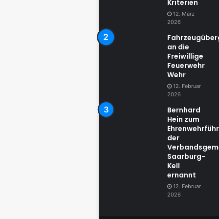
Kriterien
12. März
2026
Fahrzeugübe
an die
Freiwillige
Feuerwehr
Wehr
12. Februar
2026
Bernhard
Hein zum
Ehrenwehrführ
der
Verbandsgem
Saarburg-
Kell
ernannt
12. Februar
2026