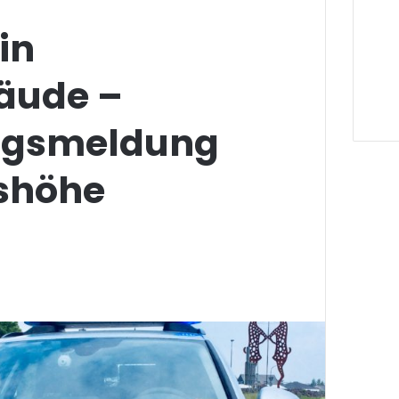
in
äude –
ngsmeldung
shöhe