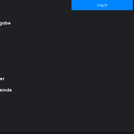
Log In
rgabe
er
einde