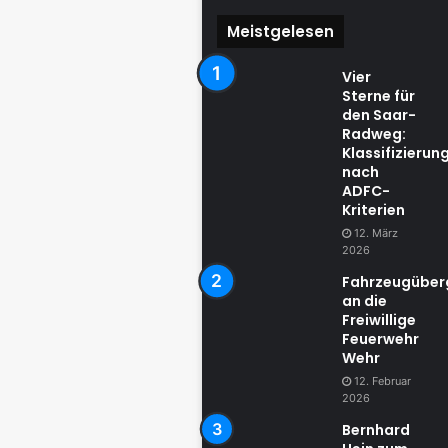
Meistgelesen
Vier
Sterne für
den Saar-
Radweg:
Klassifizierun
nach
ADFC-
Kriterien
12. März
2026
Fahrzeugübe
an die
Freiwillige
Feuerwehr
Wehr
12. Februar
2026
Bernhard