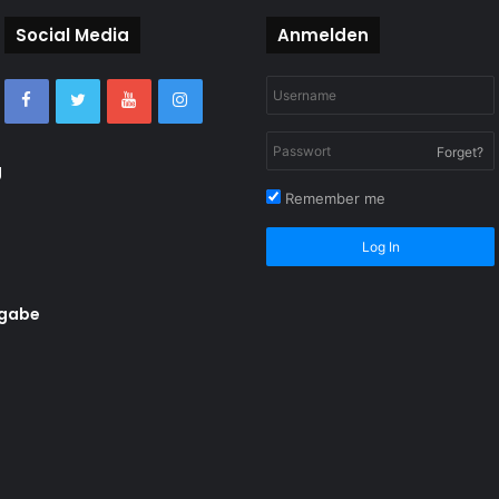
Social Media
Anmelden
Forget?
g
Remember me
Log In
rgabe