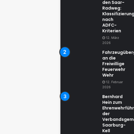
den Saar-
Radweg:
Klassifizierun
nach
ADFC-
Kriterien
12. März
2026
Fahrzeugübe
an die
Freiwillige
Feuerwehr
Wehr
12. Februar
2026
Bernhard
Hein zum
Ehrenwehrführ
der
Verbandsgem
Saarburg-
Kell