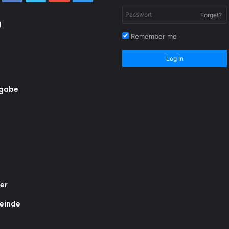
Forget?
g
Remember me
Log In
rgabe
er
einde