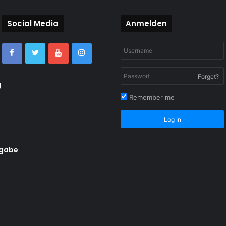
Social Media
Anmelden
Forget?
g
Remember me
Log In
rgabe