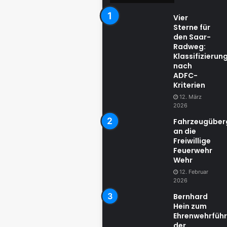
Vier
Sterne für
den Saar-
Radweg:
Klassifizierun
nach
ADFC-
Kriterien
12. März
2026
Fahrzeugübe
an die
Freiwillige
Feuerwehr
Wehr
12. Februar
2026
Bernhard
Hein zum
Ehrenwehrführ
der