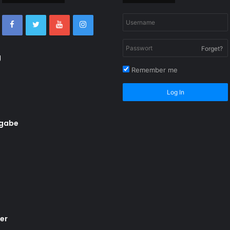
Forget?
g
Remember me
Log In
rgabe
er