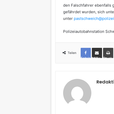
den Falschfahrer ebenfalls
gefährdet wurden, sich unte
unter
pastschweich@polizei.
Polizeiautobahnstation Sch
Teilen
Facebook
per Mail teilen
Drucken
Redakt