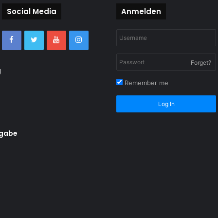
Social Media
Anmelden
Forget?
g
Remember me
Log In
rgabe