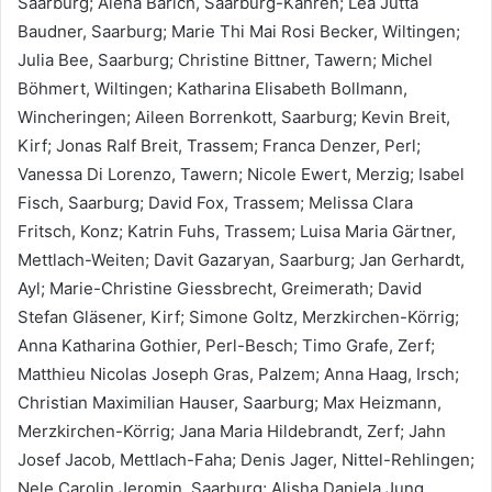
Saarburg; Alena Barich, Saarburg-Kahren; Lea Jutta
Baudner, Saarburg; Marie Thi Mai Rosi Becker, Wiltingen;
Julia Bee, Saarburg; Christine Bittner, Tawern; Michel
Böhmert, Wiltingen; Katharina Elisabeth Bollmann,
Wincheringen; Aileen Borrenkott, Saarburg; Kevin Breit,
Kirf; Jonas Ralf Breit, Trassem; Franca Denzer, Perl;
Vanessa Di Lorenzo, Tawern; Nicole Ewert, Merzig; Isabel
Fisch, Saarburg; David Fox, Trassem; Melissa Clara
Fritsch, Konz; Katrin Fuhs, Trassem; Luisa Maria Gärtner,
Mettlach-Weiten; Davit Gazaryan, Saarburg; Jan Gerhardt,
Ayl; Marie-Christine Giessbrecht, Greimerath; David
Stefan Gläsener, Kirf; Simone Goltz, Merzkirchen-Körrig;
Anna Katharina Gothier, Perl-Besch; Timo Grafe, Zerf;
Matthieu Nicolas Joseph Gras, Palzem; Anna Haag, Irsch;
Christian Maximilian Hauser, Saarburg; Max Heizmann,
Merzkirchen-Körrig; Jana Maria Hildebrandt, Zerf; Jahn
Josef Jacob, Mettlach-Faha; Denis Jager, Nittel-Rehlingen;
Nele Carolin Jeromin, Saarburg; Alisha Daniela Jung,