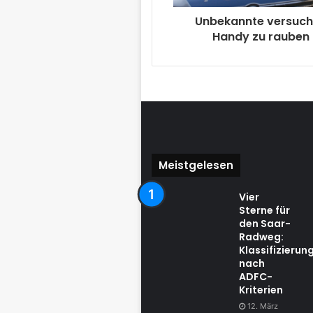
Unbekannte versuc
Handy zu rauben
Meistgelesen
Vier
Sterne für
den Saar-
Radweg:
Klassifizierun
nach
ADFC-
Kriterien
12. März