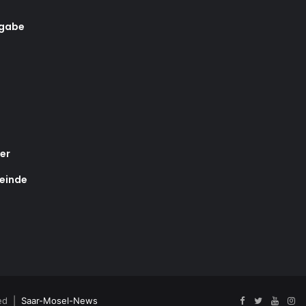
rgabe
er
einde
ved |
Saar-Mosel-News