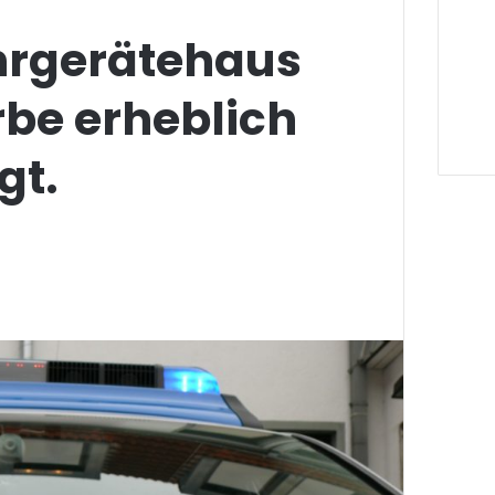
rgerätehaus
rbe erheblich
gt.