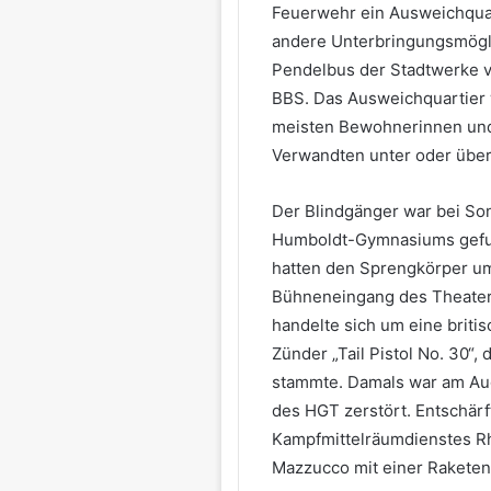
Feuerwehr ein Ausweichquar
andere Unterbringungsmögli
Pendelbus der Stadtwerke v
BBS. Das Ausweichquartier 
meisten Bewohnerinnen und
Verwandten unter oder überb
Der Blindgänger war bei S
Humboldt-Gymnasiums gefund
hatten den Sprengkörper u
Bühneneingang des Theaters 
handelte sich um eine brit
Zünder „Tail Pistol No. 30“
stammte. Damals war am Aug
des HGT zerstört. Entschär
Kampfmittelräumdienstes Rh
Mazzucco mit einer Raketen