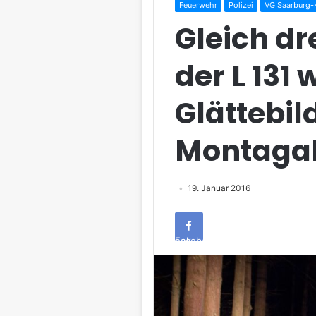
Feuerwehr
Polizei
VG Saarburg-K
Gleich dr
der L 131
Glättebi
Montaga
19. Januar 2016
Facebook