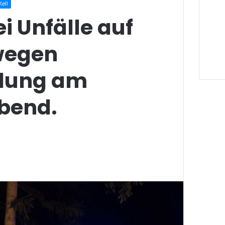
ell
ei Unfälle auf
 wegen
ldung am
bend.