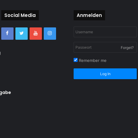
Social Media
Anmelden
Forget?
g
Remember me
Log In
rgabe