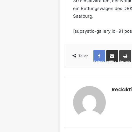
30 Einsatzkräften, der Not
ein Rettungswagen des DRK 
Saarburg.
[supsystic-gallery id=91 pos
Teilen
Facebook
per Mail teilen
Drucken
Redakt