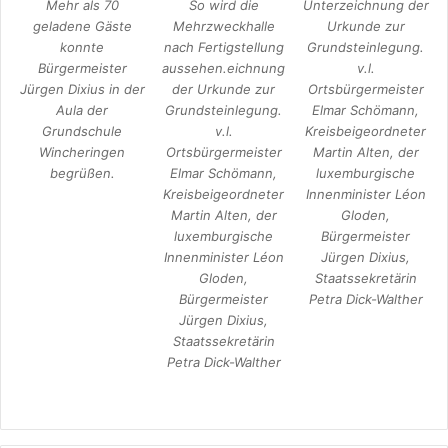
Mehr als 70
So wird die
Unterzeichnung der
geladene Gäste
Mehrzweckhalle
Urkunde zur
konnte
nach Fertigstellung
Grundsteinlegung.
Bürgermeister
aussehen.eichnung
v.l.
Jürgen Dixius in der
der Urkunde zur
Ortsbürgermeister
Aula der
Grundsteinlegung.
Elmar Schömann,
Grundschule
v.l.
Kreisbeigeordneter
Wincheringen
Ortsbürgermeister
Martin Alten, der
begrüßen.
Elmar Schömann,
luxemburgische
Kreisbeigeordneter
Innenminister Léon
Martin Alten, der
Gloden,
luxemburgische
Bürgermeister
Innenminister Léon
Jürgen Dixius,
Gloden,
Staatssekretärin
Bürgermeister
Petra Dick-Walther
Jürgen Dixius,
Staatssekretärin
Petra Dick-Walther