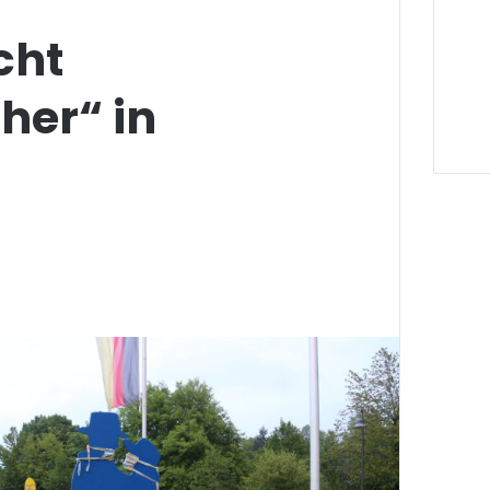
cht
er“ in
g