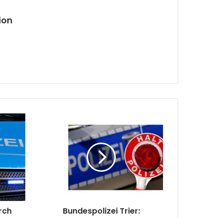
ion
rch
Bundespolizei Trier: