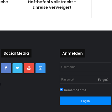
uche
Haftbefehl vollstreckt -
Einreise verweigert
Social Media
Anmelden
Forget?
g
Remember me
Log In