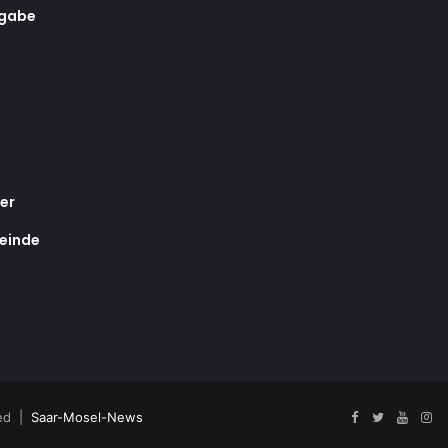
rgabe
er
einde
ved |
Saar-Mosel-News