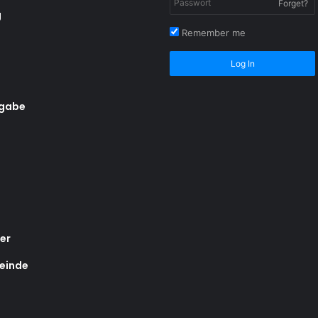
Forget?
g
Remember me
Log In
rgabe
er
einde