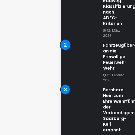
Radweg:
Klassifizierun
nach
ADFC-
Kriterien
12. März
2026
Fahrzeugübe
an die
Freiwillige
Feuerwehr
Wehr
12. Februar
2026
Bernhard
Hein zum
Ehrenwehrführ
der
Verbandsgem
Saarburg-
Kell
ernannt