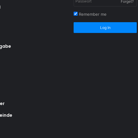
Forget?
g
Remember me
Log In
rgabe
er
einde