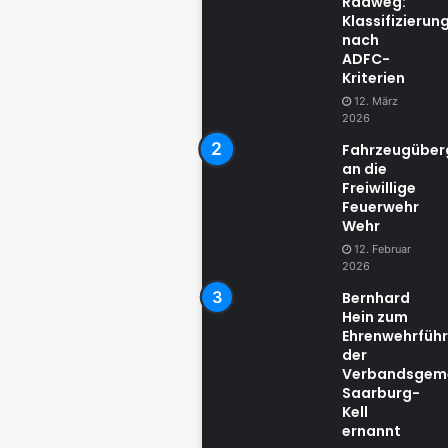
Radweg:
Klassifizierun
nach
ADFC-
Kriterien
12. März
2026
Fahrzeugübe
an die
Freiwillige
Feuerwehr
Wehr
12. Februar
2026
Bernhard
Hein zum
Ehrenwehrführ
der
Verbandsgem
Saarburg-
Kell
ernannt