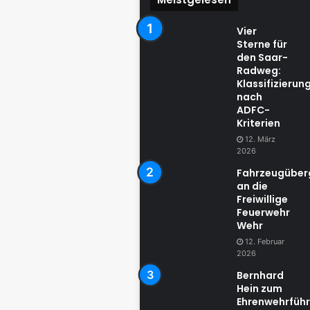
Vier
Sterne für
den Saar-
Radweg:
Klassifizierun
nach
ADFC-
Kriterien
12. März
2026
Fahrzeugübe
an die
Freiwillige
Feuerwehr
Wehr
12. Februar
2026
Bernhard
Hein zum
Ehrenwehrführ