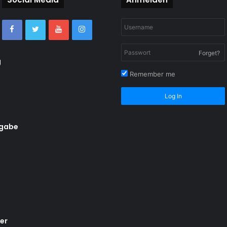
Forget?
g
Remember me
Log In
rgabe
er