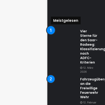
Meistgelesen
Vier
Sterne für
den Saar-
Radweg:
Klassifizierun
nach
ADFC-
Kriterien
12. März
2026
Fahrzeugübe
an die
Freiwillige
Feuerwehr
Wehr
12. Februar