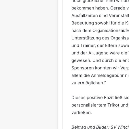
noch glücklicher sind wir ü
bekommen haben. Gerade vo
Ausfallzeiten sind Veranst
Bedeutung sowohl für die Ki
nach dem Organisationsaufwa
Unterstützung des Organisa
und Trainer, der Eltern sowi
und der A-Jugend wäre die V
gewesen. Und durch die eno
Sponsoren konnten wir Verp
allem die Anmeldegebühr nie
zu ermöglichen.“
Dieses positive Fazit ließ s
personalisiertem Trikot und
verließen.
Beitrag und Bilder: SV Winc