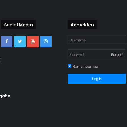
Social Media
Anmelden
Forget?
g
Remember me
Log In
rgabe