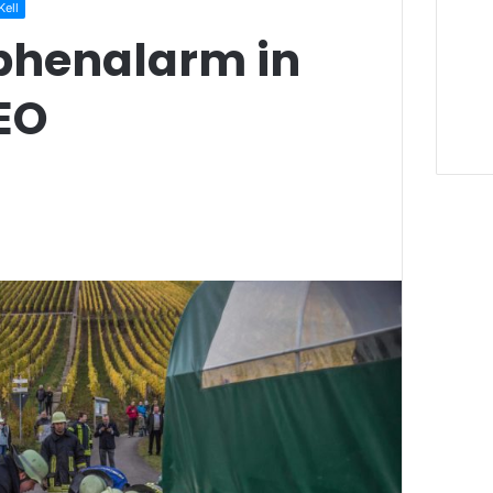
ell
phenalarm in
EO