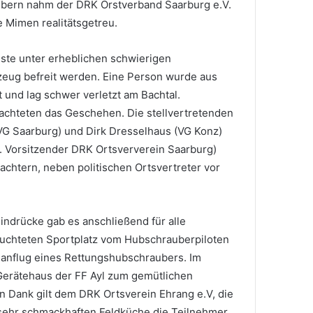
übern nahm der DRK Orstverband Saarburg e.V.
 Mimen realitätsgetreu.
ste unter erheblichen schwierigen
eug befreit werden. Eine Person wurde aus
und lag schwer verletzt am Bachtal.
chteten das Geschehen. Die stellvertretenden
VG Saarburg) und Dirk Dresselhaus (VG Konz)
. Vorsitzender DRK Ortsververein Saarburg)
chtern, neben politischen Ortsvertreter vor
Eindrücke gab es anschließend für alle
uchteten Sportplatz vom Hubschrauberpiloten
anflug eines Rettungshubschraubers. Im
 Gerätehaus der FF Ayl zum gemütlichen
Dank gilt dem DRK Ortsverein Ehrang e.V, die
 sehr schmackhaften Feldküche die Teilnehmer