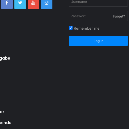
Forget?
g
Remember me
Log In
rgabe
er
einde