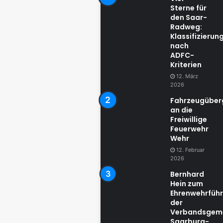
Sterne für
den Saar-
Radweg:
Klassifizierun
nach
ADFC-
Kriterien
12. März
2026
Fahrzeugübe
an die
Freiwillige
Feuerwehr
Wehr
12. Februar
2026
Bernhard
Hein zum
Ehrenwehrführ
der
Verbandsgem
Saarburg-