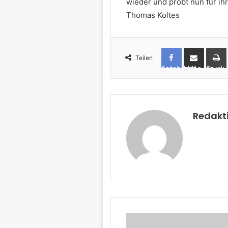
wieder und probt nun für ih
Thomas Koltes
Teilen
Facebook
per Mail teilen
Drucken
Redakt