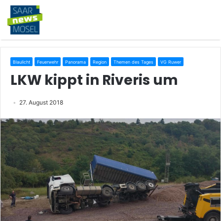
Blaulicht
Feuerwehr
Panorama
Region
Themen des Tages
VG Ruwer
LKW kippt in Riveris um
27. August 2018