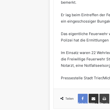
bemerkt.
Er lag beim Eintreffen der F
ein eingeschossiger Bungalo
Das eigentliche Feuerwehr 
Polizei hat die Ermittlung
Im Einsatz waren 22 Wehrle
die Freiwillige Feuerwehr S
Notarzt, eine Notfallseelsorg
Pressestelle Stadt Trier/Mi
Teilen
Facebook
per Mail teilen
Drucken