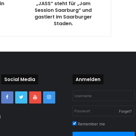
in
„JASS“ steht für „Jam
Session Saarburg“ und
gastiert im Saarburger
Staden.
Social Media
Anmelden
Forget?
g
Remember me