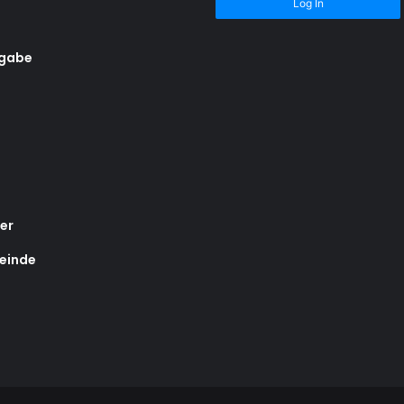
Log In
rgabe
er
einde