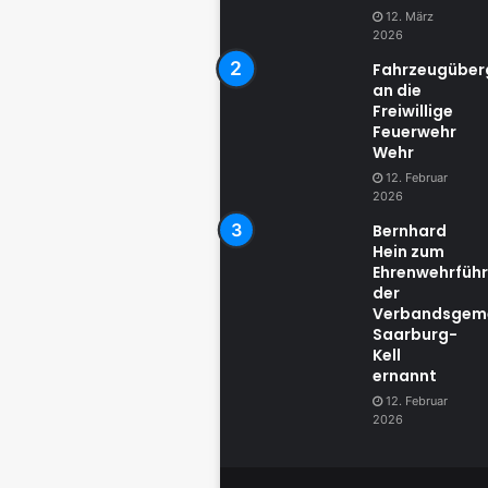
12. März
2026
Fahrzeugübe
an die
Freiwillige
Feuerwehr
Wehr
12. Februar
2026
Bernhard
Hein zum
Ehrenwehrführ
der
Verbandsgem
Saarburg-
Kell
ernannt
12. Februar
2026