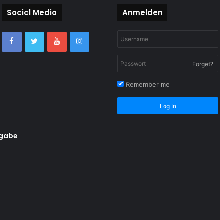
Social Media
Anmelden
Forget?
g
Remember me
Log In
rgabe