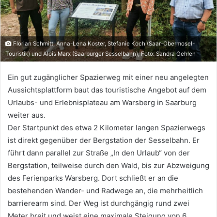
Florian Schmitt, Anna-Lena Koster, Stefanie Koch (Saar-Obermosel-
Touristik) und Alois Marx (Saarburger Sesselbahn), Foto: Sandra Gehlen
Ein gut zugänglicher Spazierweg mit einer neu angelegten
Aussichtsplattform baut das touristische Angebot auf dem
Urlaubs- und Erlebnisplateau am Warsberg in Saarburg
weiter aus.
Der Startpunkt des etwa 2 Kilometer langen Spazierwegs
ist direkt gegenüber der Bergstation der Sesselbahn. Er
führt dann parallel zur Straße „In den Urlaub“ von der
Bergstation, teilweise durch den Wald, bis zur Abzweigung
des Ferienparks Warsberg. Dort schließt er an die
bestehenden Wander- und Radwege an, die mehrheitlich
barrierearm sind. Der Weg ist durchgängig rund zwei
Meter breit und weist eine maximale Steigung von 6