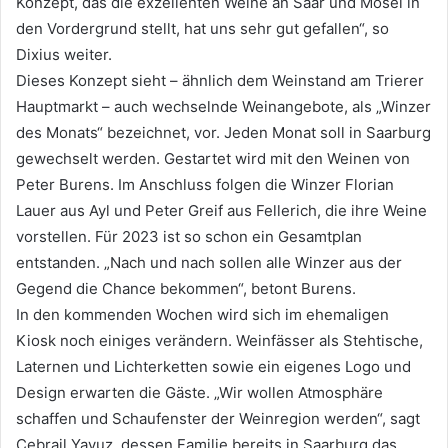
Konzept, das die exzellenten Weine an Saar und Mosel in
den Vordergrund stellt, hat uns sehr gut gefallen“, so
Dixius weiter.
Dieses Konzept sieht – ähnlich dem Weinstand am Trierer
Hauptmarkt – auch wechselnde Weinangebote, als „Winzer
des Monats“ bezeichnet, vor. Jeden Monat soll in Saarburg
gewechselt werden. Gestartet wird mit den Weinen von
Peter Burens. Im Anschluss folgen die Winzer Florian
Lauer aus Ayl und Peter Greif aus Fellerich, die ihre Weine
vorstellen. Für 2023 ist so schon ein Gesamtplan
entstanden. „Nach und nach sollen alle Winzer aus der
Gegend die Chance bekommen“, betont Burens.
In den kommenden Wochen wird sich im ehemaligen
Kiosk noch einiges verändern. Weinfässer als Stehtische,
Laternen und Lichterketten sowie ein eigenes Logo und
Design erwarten die Gäste. „Wir wollen Atmosphäre
schaffen und Schaufenster der Weinregion werden“, sagt
Cebrail Yavuz, dessen Familie bereits in Saarburg das