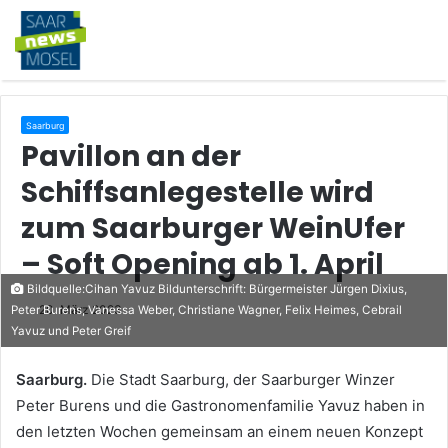
Saarburg
Pavillon an der
Schiffsanlegestelle wird
zum Saarburger WeinUfer
– Soft Opening ab 1. April
Bildquelle:Cihan Yavuz Bildunterschrift: Bürgermeister Jürgen Dixius,
20. März 2023
Peter Burens, Vanessa Weber, Christiane Wagner, Felix Heimes, Cebrail
Yavuz und Peter Greif
Saarburg.
Die Stadt Saarburg, der Saarburger Winzer
Peter Burens und die Gastronomenfamilie Yavuz haben in
den letzten Wochen gemeinsam an einem neuen Konzept