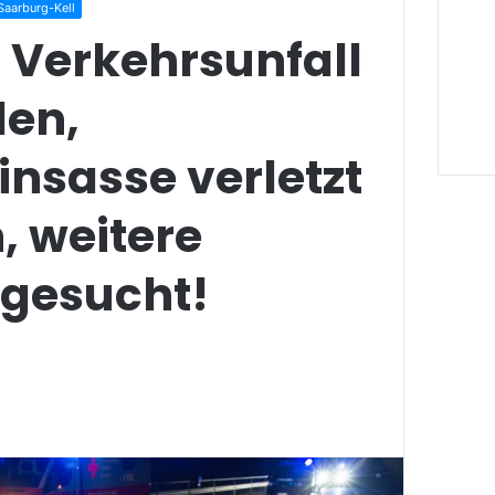
Saarburg-Kell
 Verkehrsunfall
den,
nsasse verletzt
, weitere
 gesucht!