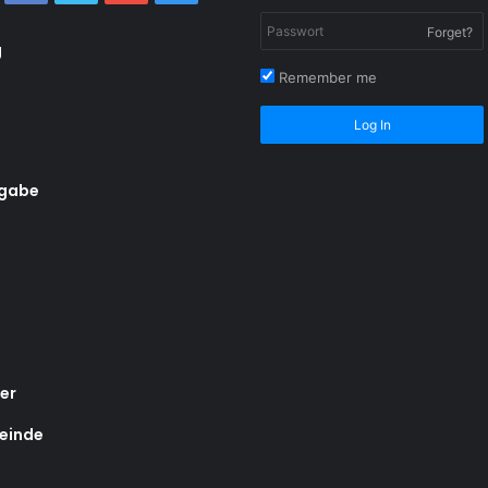
Forget?
g
Remember me
Log In
rgabe
er
einde