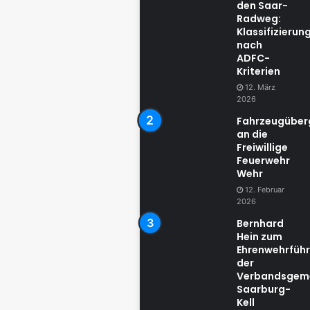
den Saar-
Radweg:
Klassifizierun
nach
ADFC-
Kriterien
12. März
2026
Fahrzeugübe
an die
Freiwillige
Feuerwehr
Wehr
12. Februar
2026
Bernhard
Hein zum
Ehrenwehrführ
der
Verbandsgem
Saarburg-
Kell