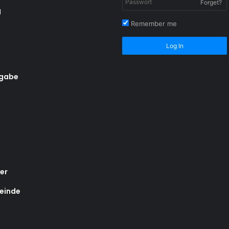
Forget?
g
Remember me
Log In
rgabe
er
einde