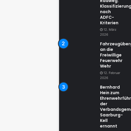
Radweg:
Klassifizierun
nach
ADFC-
Kriterien
12. März
2026
Fahrzeugübe
an die
Freiwillige
Feuerwehr
Wehr
12. Februar
2026
Bernhard
Hein zum
Ehrenwehrführ
der
Verbandsgem
Saarburg-
Kell
ernannt