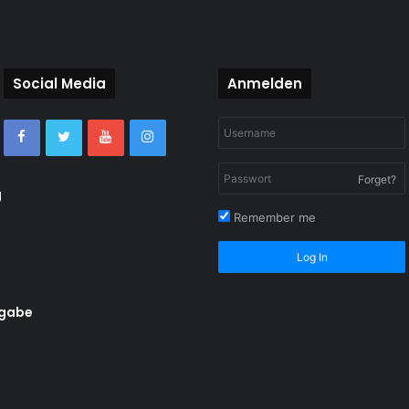
Social Media
Anmelden
Forget?
g
Remember me
Log In
rgabe