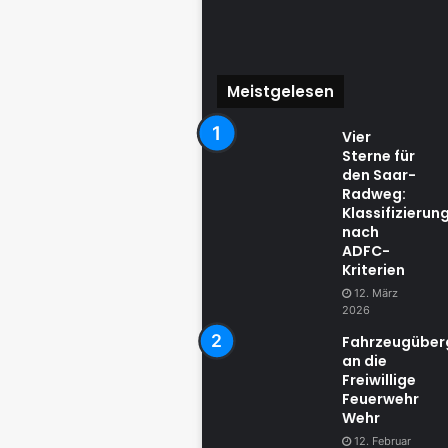
Meistgelesen
Vier
Sterne für
den Saar-
Radweg:
Klassifizierun
nach
ADFC-
Kriterien
12. März
2026
Fahrzeugübe
an die
Freiwillige
Feuerwehr
Wehr
12. Februar