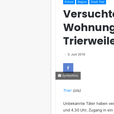
Polizei
Region
Stadt Trier
Versucht
Wohnungs
Trierweil
5. Juni 2019
Facebook
Symbolfoto
Trier
(ots)
Unbekannte Täter haben vers
und 4.30 Uhr, Zugang in ein 