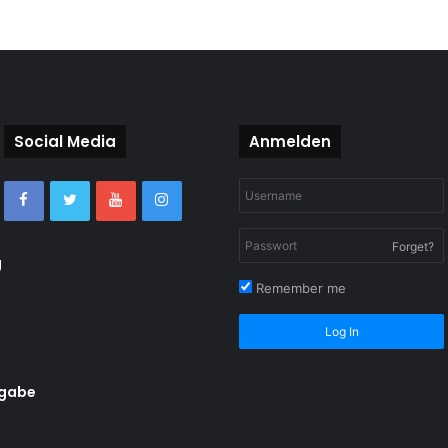
Social Media
Anmelden
Forget?
g
Remember me
Log In
rgabe