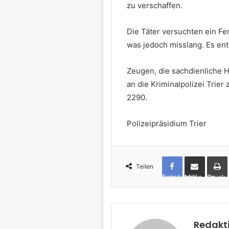
zu verschaffen.
Die Täter versuchten ein Fe
was jedoch misslang. Es en
Zeugen, die sachdienliche 
an die Kriminalpolizei Tri
2290.
Polizeipräsidium Trier
Teilen
Facebook
per Mail teilen
Drucken
Redakt