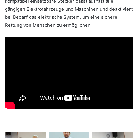
kompatibel einsetzbare Stecker passt auf fast alle
gängigen Elektrofahrzeuge und Maschinen
und deaktiviert
bei Bedarf das elektrische System, um eine sichere
Rettung von Menschen zu
ermöglichen.