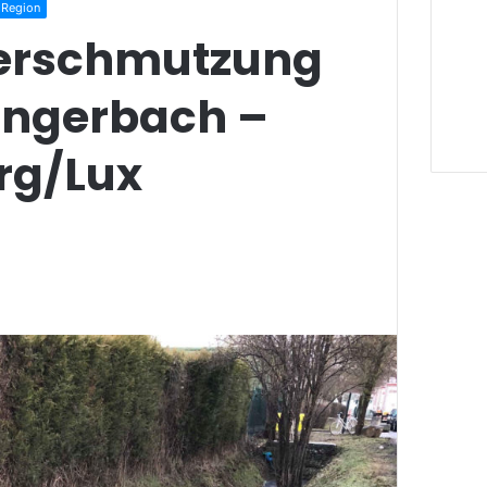
Region
erschmutzung
ingerbach –
rg/Lux