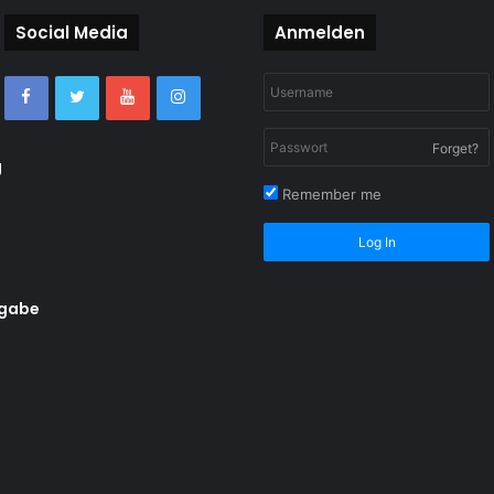
Social Media
Anmelden
Forget?
g
Remember me
Log In
rgabe