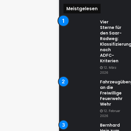
Meistgelesen
Vier
Sterne für
den Saar-
Radweg:
Klassifizierun
nach
ADFC-
Kriterien
12. März
2026
Fahrzeugübe
an die
Freiwillige
Feuerwehr
Wehr
12. Februar
2026
Bernhard
Hein zum