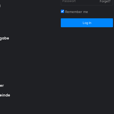
Forget?
g
Remember me
Log In
rgabe
er
einde