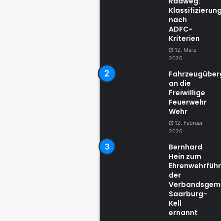
Radweg:
Klassifizierun
nach
ADFC-
Kriterien
12. März
2026
Fahrzeugübe
an die
Freiwillige
Feuerwehr
Wehr
12. Februar
2026
Bernhard
Hein zum
Ehrenwehrführ
der
Verbandsgem
Saarburg-
Kell
ernannt