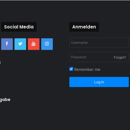
Social Media
Anmelden
Forget?
g
Remember me
Log In
rgabe