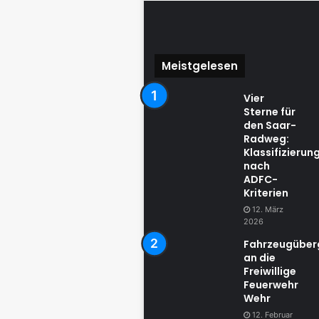
Meistgelesen
Vier
Sterne für
den Saar-
Radweg:
Klassifizierun
nach
ADFC-
Kriterien
12. März
2026
Fahrzeugübe
an die
Freiwillige
Feuerwehr
Wehr
12. Februar