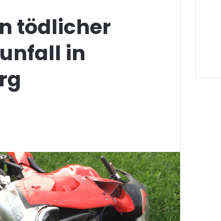
n tödlicher
nfall in
rg