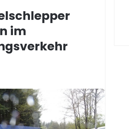
elschlepper
en im
ngsverkehr