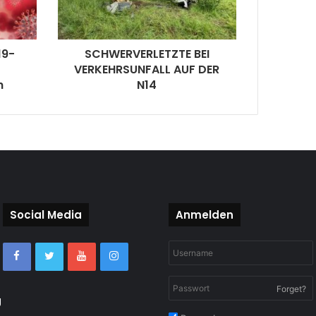
19-
SCHWERVERLETZTE BEI
VERKEHRSUNFALL AUF DER
h
N14
Social Media
Anmelden
Forget?
g