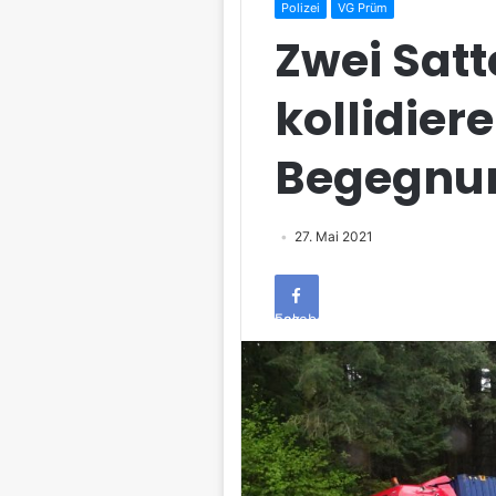
Polizei
VG Prüm
Zwei Satt
kollidier
Begegnu
27. Mai 2021
Facebook