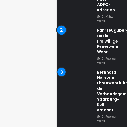
ADFC-
Kriterien
12. März
2026
Fahrzeugübe
an die
Freiwillige
Feuerwehr
Wehr
12. Februar
2026
Bernhard
Hein zum
Ehrenwehrführ
der
Verbandsgem
Saarburg-
Kell
ernannt
12. Februar
2026