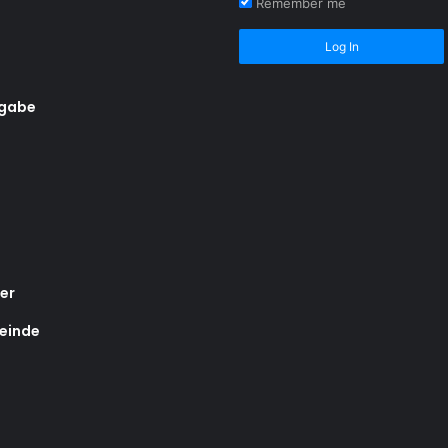
Remember me
Log In
rgabe
er
einde