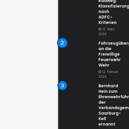
Radweg:
Klassifizierun
nach
ADFC-
Kriterien
12. März
2026
Fahrzeugübe
an die
Freiwillige
Feuerwehr
Wehr
12. Februar
2026
Bernhard
Hein zum
Ehrenwehrführ
der
Verbandsgem
Saarburg-
Kell
ernannt