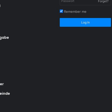
Forget?
g
Remember me
Log In
rgabe
er
einde