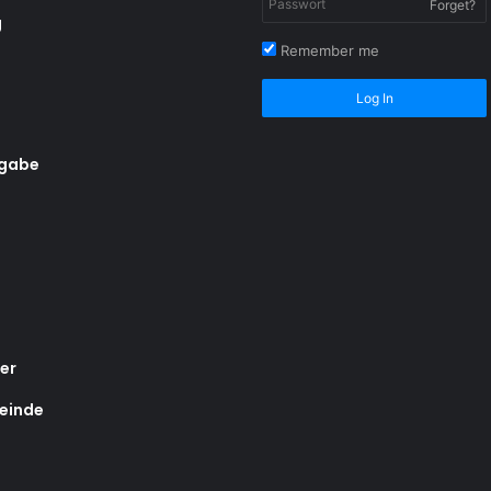
Forget?
g
Remember me
Log In
rgabe
er
einde