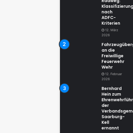
Radweg:
Klassifizierun
nach
ADFC-
Kriterien
12. März
2026
Fahrzeugübe
an die
Freiwillige
Feuerwehr
Wehr
12. Februar
2026
Bernhard
Hein zum
Ehrenwehrführ
der
Verbandsgem
Saarburg-
Kell
ernannt