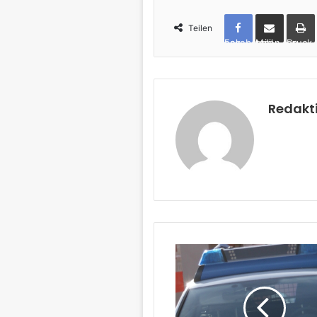
Teilen
Facebook
per Mail teilen
Drucken
Redakt