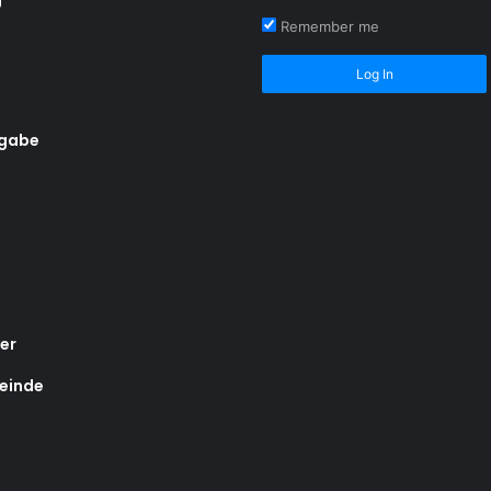
Remember me
Log In
rgabe
er
einde