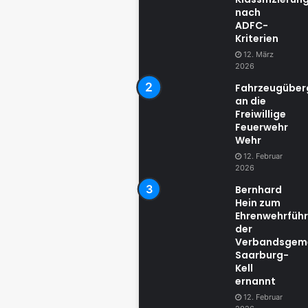
nach
ADFC-
Kriterien
12. März
2026
Fahrzeugübe
an die
Freiwillige
Feuerwehr
Wehr
12. Februar
2026
Bernhard
Hein zum
Ehrenwehrführ
der
Verbandsgem
Saarburg-
Kell
ernannt
12. Februar